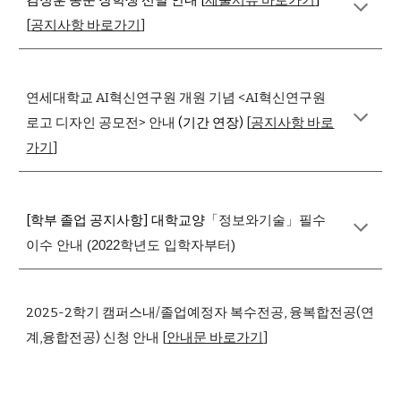
김정훈 동문 장학생 선발 안내 [
제출서류 바로가기
]
[
공지사항 바로가기
]
연세대학교 AI혁신연구원 개원 기념 <AI혁신연구원
로고 디자인 공모전> 안내
(기간 연장)
[
공지사항 바로
가기
]
[학부 졸업 공지사항] 대학교양
「정보와기술」필수
이수 안내 (2022학년도 입학자부터)
2025-2학기 캠퍼스내/졸업예정자 복수전공, 융복합전공(연
계,융합전공) 신청 안내
[
안내문 바로가기
]